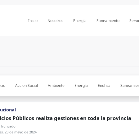
Inicio
Nosotros
Energía
Saneamiento
Servi
icio
Accion Social
Ambiente
Energía
Enohsa
Saneamie
tucional
icios Públicos realiza gestiones en toda la provincia
 Truncado
es, 23 de mayo de 2024