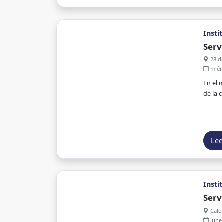
Insti
Serv
28 d
miér
En el 
de la 
Le
Insti
Serv
Calet
lune