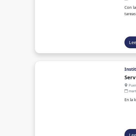
Con la
tareas
Le
Insti
Serv
Puer
mart
En la 
Le