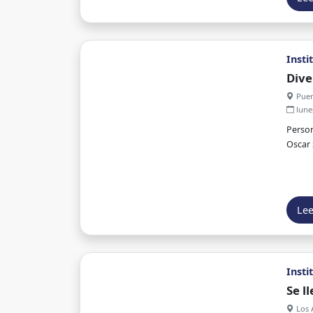
Insti
Dive
Puer
lune
Person
Oscar 
Le
Insti
Se l
Los 