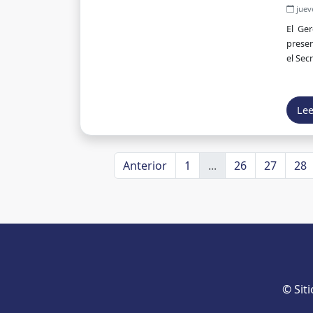
juev
El Ge
presen
el Sec
Le
Anterior
1
...
26
27
28
© Sit