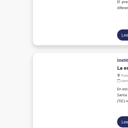
El pr
difere
Le
Insti
La e
Cruz
Puer
vier
En est
Santa 
(TIC) 
Le