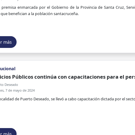
 premisa enmarcada por el Gobierno de la Provincia de Santa Cruz, Servic
 que benefician a la población santacruceña.
er más
tucional
icios Públicos continúa con capacitaciones para el per
to Deseado
es, 7 de mayo de 2024
localidad de Puerto Deseado, se llevó a cabo capacitación dictada por el sect
er más