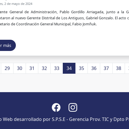
es, 2 de mayo de 2024
rente General de Administración, Pablo Gordillo Arriagada, junto a la
taron al nuevo Gerente Distrital de Los Antiguos, Gabriel Gonzalo. El acto 
retario de Coordinación General Municipal, Fabio Jomñuk.
er más
29
30
31
32
33
34
35
36
37
38
io Web desarrollado por S.P.S.E - Gerencia Prov. TIC y Dpto P