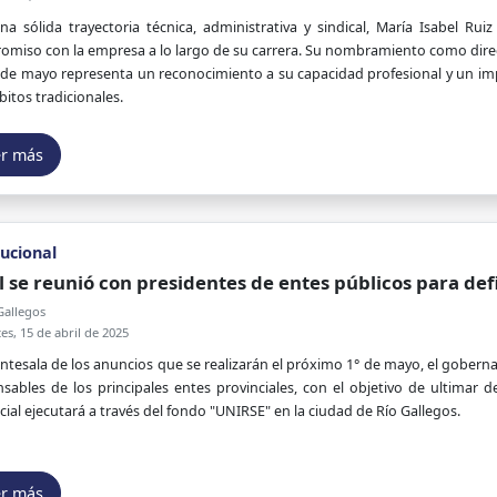
a sólida trayectoria técnica, administrativa y sindical, María Isabel R
miso con la empresa a lo largo de su carrera. Su nombramiento como direct
 de mayo representa un reconocimiento a su capacidad profesional y un impul
itos tradicionales.
er más
tucional
l se reunió con presidentes de entes públicos para defi
Gallegos
s, 15 de abril de 2025
antesala de los anuncios que se realizarán el próximo 1° de mayo, el gobern
sables de los principales entes provinciales, con el objetivo de ultimar 
cial ejecutará a través del fondo "UNIRSE" en la ciudad de Río Gallegos.
er más