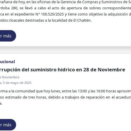
mañana de hoy, en las oficinas de la Gerencia de Compras y Suministros de S
doba 280, se llevó a cabo el acto de apertura de sobres correspondiente 
a en el expediente N° 100.520/2025 y tiene como objetivo la adquisición 
uidos cloacales destinadas a la localidad de El Chaltén.
er más
tucional
rrupción del suministro hidrico en 28 de Noviembre
e Noviembre
s, 5 de mayo de 2025
orma a la comunidad que hoy lunes, entre las 13:00 y las 16:00 horas aprox
so estimado de tres horas, debido a trabajos de reparación en el acueduc
a.
er más