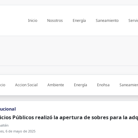
Inicio
Nosotros
Energía
Saneamiento
Servi
icio
Accion Social
Ambiente
Energía
Enohsa
Saneamie
tucional
icios Públicos realizó la apertura de sobres para la a
lanta de líquidos cloacales
altén
es, 6 de mayo de 2025