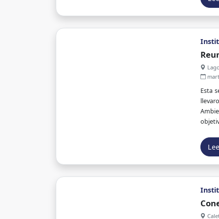
Insti
Reun
Lago
marte
Esta s
llevar
Ambien
objet
energé
Le
Insti
Cone
Calet