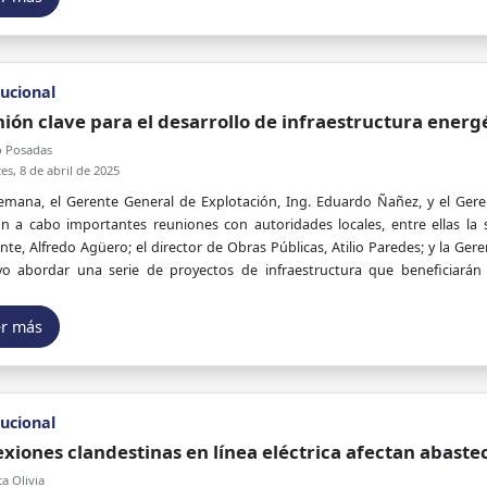
tucional
ión clave para el desarrollo de infraestructura energ
 Posadas
s, 8 de abril de 2025
emana, el Gerente General de Explotación, Ing. Eduardo Ñañez, y el Geren
on a cabo importantes reuniones con autoridades locales, entre ellas la s
te, Alfredo Agüero; el director de Obras Públicas, Atilio Paredes; y la Ger
ivo abordar una serie de proyectos de infraestructura que beneficiarán
tico.
er más
tucional
xiones clandestinas en línea eléctrica afectan abaste
a Olivia