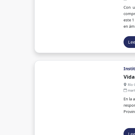
Con un
compro
este 1
en ámb
Le
Insti
Vida
Río 
marte
En la 
respon
Provin
Le