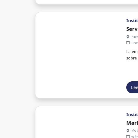
Insti
Serv
Puer
lune
La emp
sobre 
Le
Insti
Marí
Río 
miérc