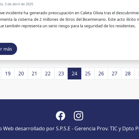
s, 3 de abril de 2025
ve incidente ha generado preocupación en Caleta Olivia tras el descubrimie
imenta la cisterna de 2 millones de litros del Bicentenario. Este acto ilícit
ue también representa un serio riesgo para la seguridad de los residentes.
er más
19
20
21
22
23
24
25
26
27
28
io Web desarrollado por S.P.S.E - Gerencia Prov. TIC y Dpto P