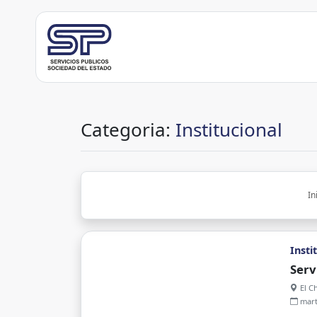
Categoria:
Institucional
In
Insti
Serv
la p
El Ch
mart