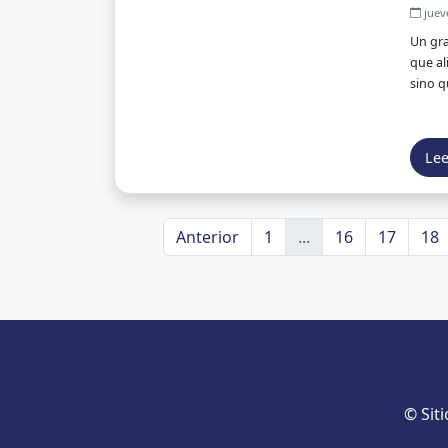
jueve
Un gra
que al
sino q
Le
Anterior
1
...
16
17
18
© Sit