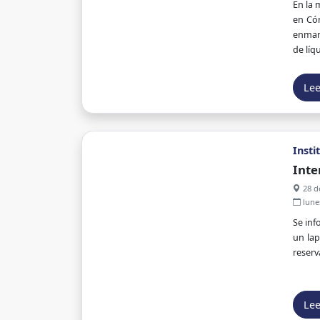
En la 
en Cór
enmarc
de líq
Le
Insti
Inte
28 d
lune
Se inf
un lap
reserv
Le