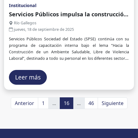
Institucional
Servicios Públicos impulsa la construcción
de entornos laborales libres de violencia
Río Gallegos
jueves, 18 de septiembre de 2025
Servicios Públicos Sociedad del Estado (SPSE) continúa con su
programa de capacitación interna bajo el lema “Hacia la
Construcción de un Ambiente Saludable, Libre de Violencia
Laboral”, destinado a todo su personal en los diferentes sectores
de la empresa.
Leer más
Anterior
1
...
16
...
46
Siguiente