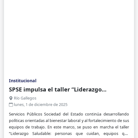
Institucional
SPSE impulsa el taller “Liderazgo
Saludable: personas que cuidan, equipos
Río Gallegos
que funcionan” y avanza en acciones de
lunes, 1 de diciembre de 2025
fortalecimiento en seguridad laboral
Servicios Públicos Sociedad del Estado continúa desarrollando
políticas orientadas al bienestar laboral y al fortalecimiento de sus
equipos de trabajo. En este marco, se puso en marcha el taller
“Liderazgo Saludable: personas que cuidan, equipos que