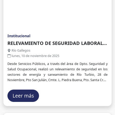
Institucional
RELEVAMIENTO DE SEGURIDAD LABORAL
EN VARIAS LOCALIDADES DE LA
Río Gallegos
PROVINCIA
lunes, 10 de noviembre de 2025
Desde Servicios Públicos, a través del área de Dpto. Seguridad y
Salud Ocupacional, realizó un relevamiento de seguridad en los
sectores de energía y saneamiento de Río Turbio, 28 de
Noviembre, Pto San Julián, Cmte. L. Piedra Buena, Pto. Santa Cruz,
Jaramillo y Fitz Roy, con el objetivo de garantizar un entorno de
trabajo seguro y saludable para sus empleados
Leer más