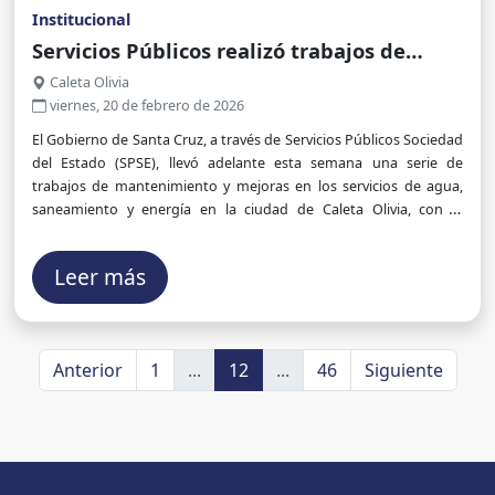
Institucional
Servicios Públicos realizó trabajos de
mantenimiento y mejoras en los servicios
Caleta Olivia
de agua y energía en Caleta Olivia
viernes, 20 de febrero de 2026
El Gobierno de Santa Cruz, a través de Servicios Públicos Sociedad
del Estado (SPSE), llevó adelante esta semana una serie de
trabajos de mantenimiento y mejoras en los servicios de agua,
saneamiento y energía en la ciudad de Caleta Olivia, con el
objetivo de fortalecer y optimizar las prestaciones para la
comunidad.
Leer más
Anterior
1
...
12
...
46
Siguiente