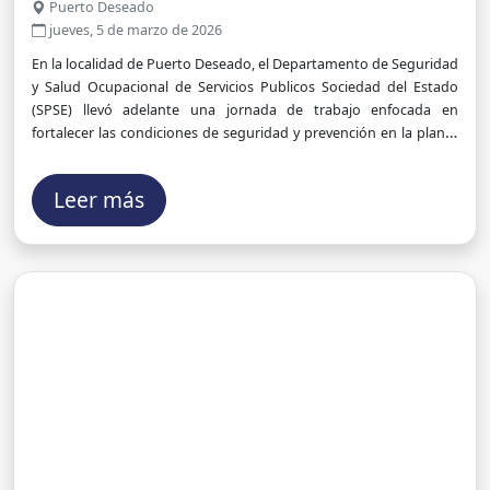
y prevención en la planta de ósmosis
Puerto Deseado
inversa
jueves, 5 de marzo de 2026
En la localidad de Puerto Deseado, el Departamento de Seguridad
y Salud Ocupacional de Servicios Publicos Sociedad del Estado
(SPSE) llevó adelante una jornada de trabajo enfocada en
fortalecer las condiciones de seguridad y prevención en la planta
de ósmosis inversa.
Leer más