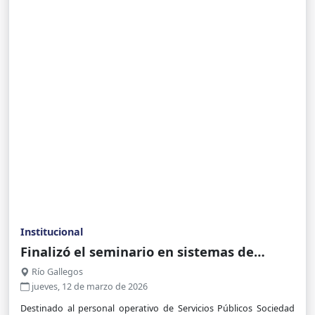
Institucional
Finalizó el seminario en sistemas de
válvulas y control hidráulico para
Río Gallegos
trabajadores de Servicios Públicos
jueves, 12 de marzo de 2026
Destinado al personal operativo de Servicios Públicos Sociedad