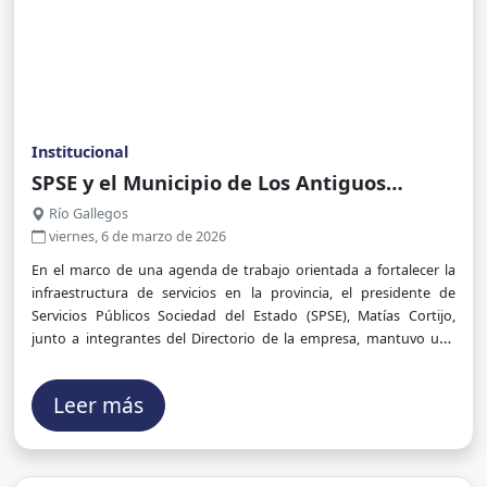
Institucional
SPSE y el Municipio de Los Antiguos
avanzan en acciones conjuntas para
Río Gallegos
fortalecer la infraestructura de servicios
viernes, 6 de marzo de 2026
En el marco de una agenda de trabajo orientada a fortalecer la
infraestructura de servicios en la provincia, el presidente de
Servicios Públicos Sociedad del Estado (SPSE), Matías Cortijo,
junto a integrantes del Directorio de la empresa, mantuvo una
reunión con la intendenta de Los Antiguos, Zulma Neira.
Leer más