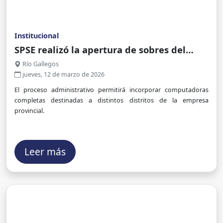
Institucional
SPSE realizó la apertura de sobres del
Concurso de Precios para la adquisición
Río Gallegos
de equipos informáticos
jueves, 12 de marzo de 2026
El proceso administrativo permitirá incorporar computadoras
completas destinadas a distintos distritos de la empresa
provincial.
Leer más